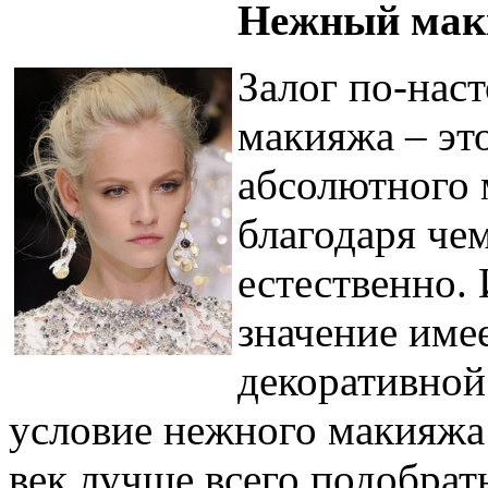
Нежный маки
Залог по-нас
макияжа – эт
абсолютного 
благодаря че
естественно.
значение име
декоративной
условие нежного макияжа 
век лучше всего подобрать