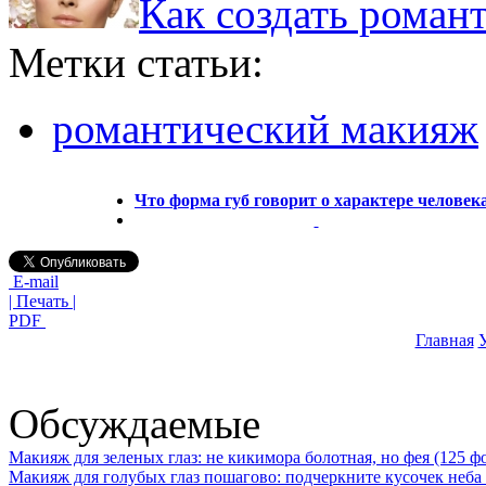
Как создать роман
Метки статьи:
романтический макияж
Что форма губ говорит о характере человек
E-mail
| Печать |
PDF
Главная
У
Обсуждаемые
Макияж для зеленых глаз: не кикимора болотная, но фея (125 ф
Макияж для голубых глаз пошагово: подчеркните кусочек неба 