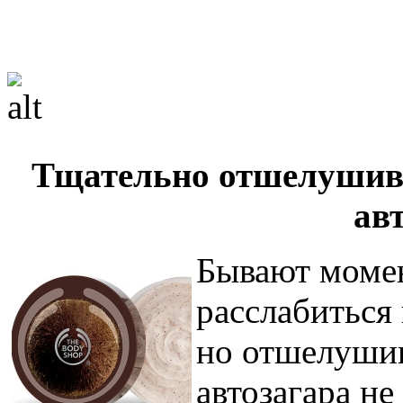
Тщательно отшелушива
ав
Бывают момен
расслабиться 
но отшелушив
автозагара не