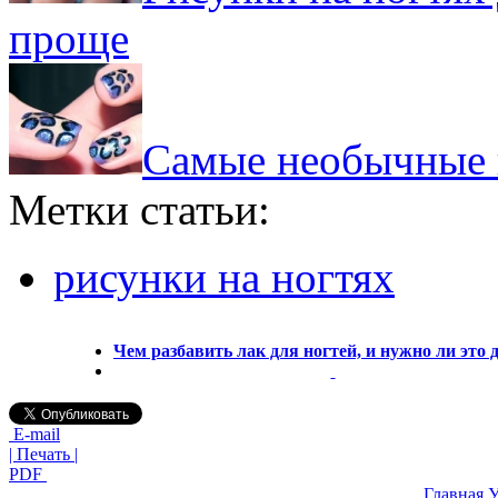
проще
Самые необычные и
Метки статьи:
рисунки на ногтях
Чем разбавить лак для ногтей, и нужно ли это 
E-mail
| Печать |
PDF
Главная
У