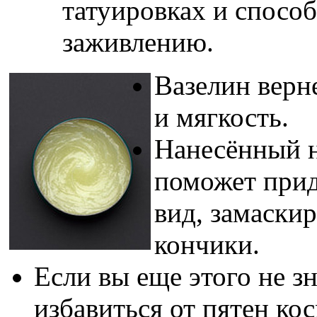
татуировках и спосо
заживлению.
Вазелин верн
и мягкость.
Нанесённый н
поможет прид
вид, замаски
кончики.
Если вы еще этого не з
избавиться от пятен ко