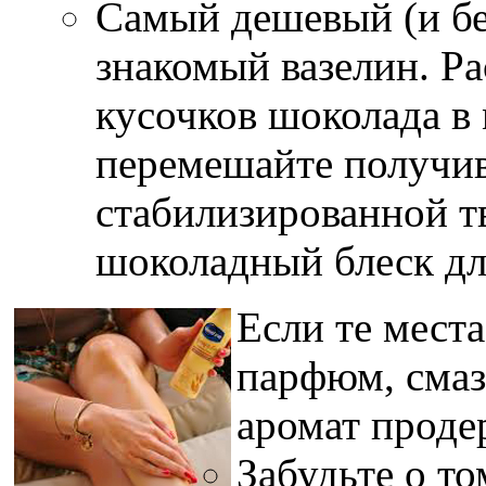
Самый дешевый (и без
знакомый вазелин. Ра
кусочков шоколада в
перемешайте получив
стабилизированной т
шоколадный блеск для
Если те мест
парфюм, смаз
аромат проде
Забудьте о то