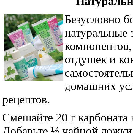
Натуральн
Безусловно б
натуральные 
компонентов,
отдушек и ко
самостоятель
домашних усл
рецептов.
Смешайте 20 г карбоната 
Добавьте ½ чайной ложки 